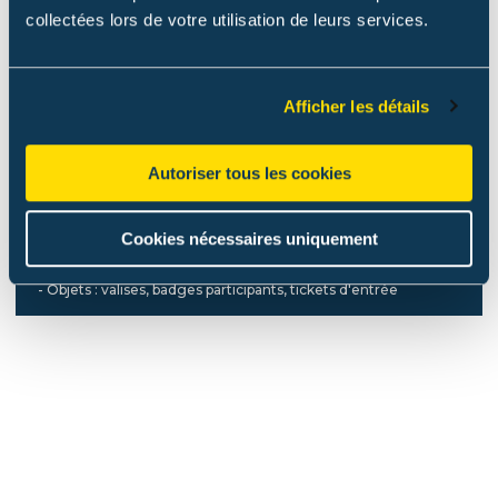
L'enjeu du projet
collectées lors de votre utilisation de leurs services.
- Création de concepts et d'univers de communication autour
des événements de l'Ecole : anniversaires, cérémonies de
remise des diplômes
Afficher les détails
- Respect des codes graphiques et d'excellence de l'Ecole
Le dispositif
Autoriser tous les cookies
- Supports print : enveloppes, cartons d'invitation, programmes
- Autres supports : slider web, vignette réseaux sociaux,
habillage vidéo et powerpoint
Cookies nécessaires uniquement
- Signalétique : affiche, étiquettes...
- Objets : valises, badges participants, tickets d'entrée