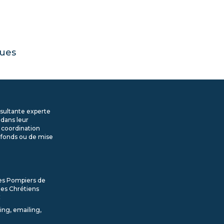
ues
sultante experte
 dans leur
 coordination
 fonds ou de mise
les Pompiers de
les Chrétiens
C
ling, emailing,