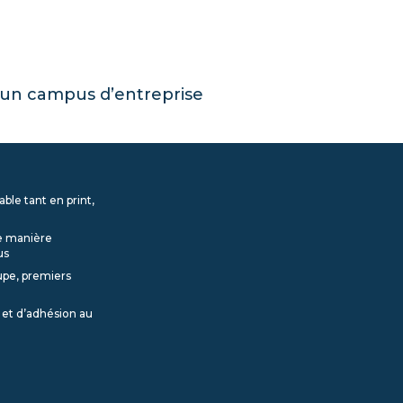
un campus d’entreprise
ble tant en print,
de manière
us
upe, premiers
 et d’adhésion au